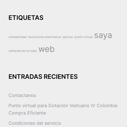
ETIQUETAS
saya
contabilidad
facturacion electronica
opticas
punto virtual
web
software en la nube
ENTRADAS RECIENTES
Contactanos
Punto virtual para Dotación Vestuario IV Colombia
Compra Eficiente
Condiciones del servicio