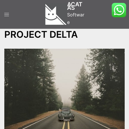
Saltar
ACAT
AS
al
Softwar
contenido
e
PROJECT DELTA