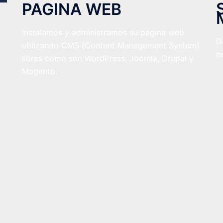
PAGINA WEB
Instalamos y administramos su pagina web
D
utilizando CMS (Content Management System)
n
libres como son WordPress, Joomla, Drupal y
Magento.