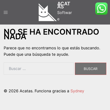
Saltar
ACAT
AS
al
Softwar
contenido
e
NO SE HA ENCONTRADO
NADA
Parece que no encontramos lo que estás buscando.
Puede que una búsqueda te ayude.
Buscar:
© 2026 Acatas. Funciona gracias a
Sydney