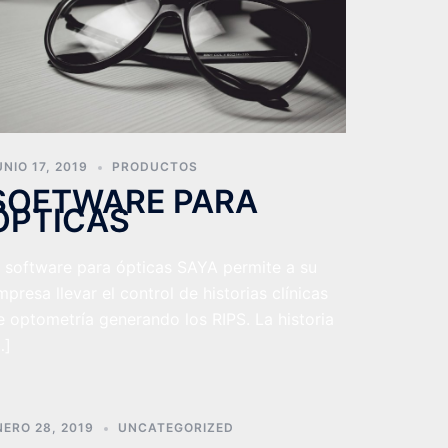
UNIO 17, 2019
PRODUCTOS
SOFTWARE PARA
ÓPTICAS
l software para ópticas SAYA permite a su
mpresa llevar el control de historias clínicas
e optometría generando los RIPS. La historia
…]
NERO 28, 2019
UNCATEGORIZED