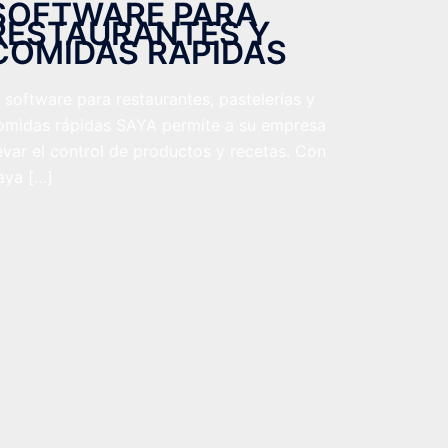
SOFTWARE PARA
RESTAURANTES Y
COMIDAS RAPIDAS
l software para restaurantes, pastelerías y
omidas rápidas SAYA permite a su empresa
levar el control de productos y recetas. Con
aya […]