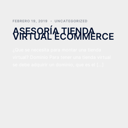
FEBRERO 19, 2019
UNCATEGORIZED
ASESORÍA TIENDA
VIRTUAL ECOMMERCE
¿Que se necesita para montar una tienda
virtual? Dominio Para tener una tienda virtual
se debe adquirir un dominio, que es el […]