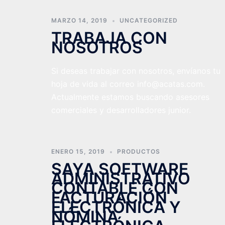
MARZO 14, 2019
UNCATEGORIZED
TRABAJA CON
NOSOTROS
Si deseas trabajar con nosotros, envíanos tu
hoja de vida al correo info@acatas.com.
Actualmente estamos buscando asesores
comerciales y desarrolladores junior.
ENERO 15, 2019
PRODUCTOS
SAYA SOFTWARE
ADMINISTRATIVO
CONTABLE CON
FACTURACIÓN
ELECTRÓNICA Y
NÓMINA