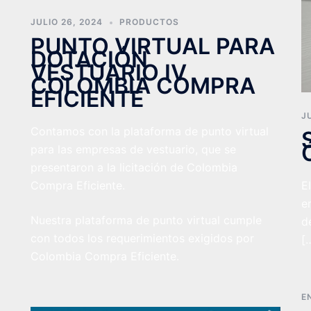
JULIO 26, 2024
PRODUCTOS
PUNTO VIRTUAL PARA
DOTACIÓN
VESTUARIO IV
COLOMBIA COMPRA
EFICIENTE
J
Contamos con la plataforma de punto virtual
para las empresas de vestuario, que se
presentaron a la licitación de Colombia
E
Compra Eficiente.
e
Nuestra plataforma de punto virtual cumple
d
con todos los requerimientos exigidos por
[
Colombia Compra Eficiente.
E