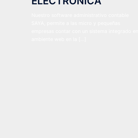
ELECTRÓNICA
Nuestro software administrativo contable
SAYA, permite a las micro y pequeñas
empresas contar con un sistema integrado e
ambiente web en la […]