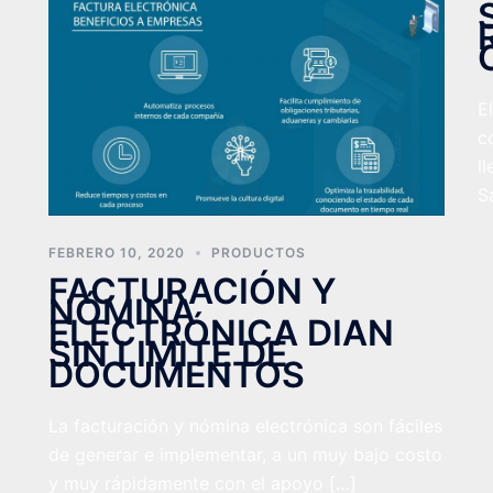
E
n
c
l
S
FEBRERO 10, 2020
PRODUCTOS
FACTURACIÓN Y
NÓMINA
ELECTRÓNICA DIAN
SIN LIMITE DE
DOCUMENTOS
La facturación y nómina electrónica son fáciles
de generar e implementar, a un muy bajo costo
y muy rápidamente con el apoyo […]