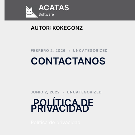
Saltar
ACATAS
al
Software
contenido
AUTOR:
KOKEGONZ
FEBRERO 2, 2026
UNCATEGORIZED
CONTACTANOS
JUNIO 2, 2022
UNCATEGORIZED
POLÍTICA DE
PRIVACIDAD
Política de privacidad