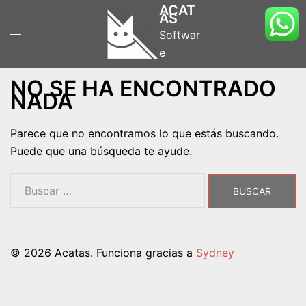
Saltar
ACAT
AS
al
Softwar
contenido
e
NO SE HA ENCONTRADO
NADA
Parece que no encontramos lo que estás buscando.
Puede que una búsqueda te ayude.
Buscar:
© 2026 Acatas. Funciona gracias a
Sydney